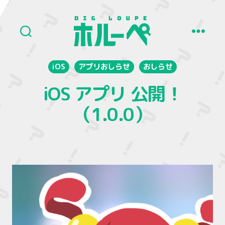
ホ
ル
iOS
アプリおしらせ
おしらせ
ー
ペ
iOS アプリ 公開！
（1.0.0）