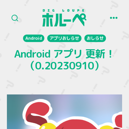
ホ
ル
Android
アプリおしらせ
おしらせ
ー
ペ
Android アプリ 更新！
（0.20230910）