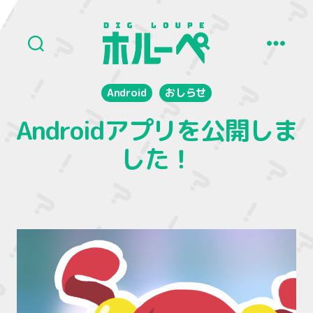
ホ
ル
Android
おしらせ
ー
ペ
Androidアプリを公開しま
した！